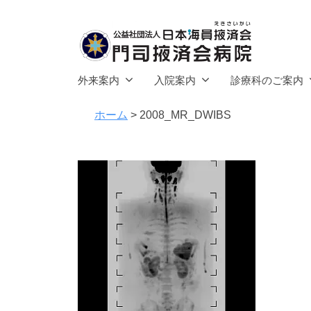
社
コ
団
ン
法
テ
人
公
ン
門
日
外来案内
入院案内
診療科のご案内
ツ
司
益
本
へ
掖
ホーム
>
2008_MR_DWIBS
海
社
済
ス
員
団
会
キ
掖
法
病
済
ッ
人
院
会
プ
日
本
門
司
海
掖
員
済
掖