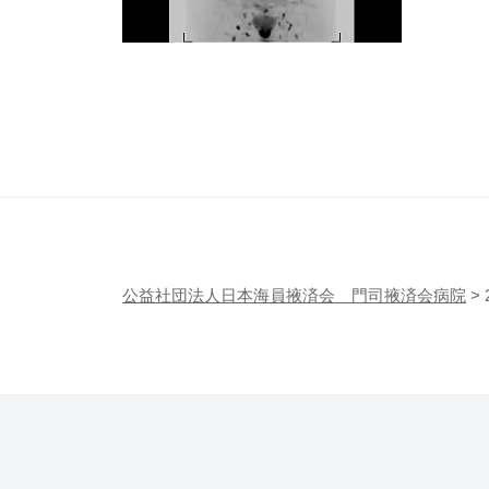
会
済
病
会
院
門
司
掖
済
会
公益社団法人日本海員掖済会 門司掖済会病院
>
病
院