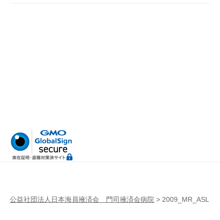
病
門
院
司
掖
済
会
病
院
公益社団法人日本海員掖済会 門司掖済会病院
>
2009_MR_ASL