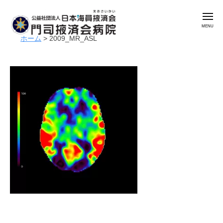
公
コ
益
メ
ン
社
ニ
ュ
テ
団
ホーム
>
2009_MR_ASL
ー
公
門
ン
法
益
司
人
ツ
掖
社
日
へ
済
本
団
ス
会
海
法
キ
病
員
人
ッ
院
掖
日
プ
済
本
会
海
門
員
司
掖
掖
済
済
会
会