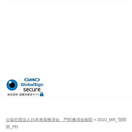
病
門
院
司
掖
済
会
病
院
公益社団法人日本海員掖済会 門司掖済会病院
>
2010_MR_顎関
節_PD