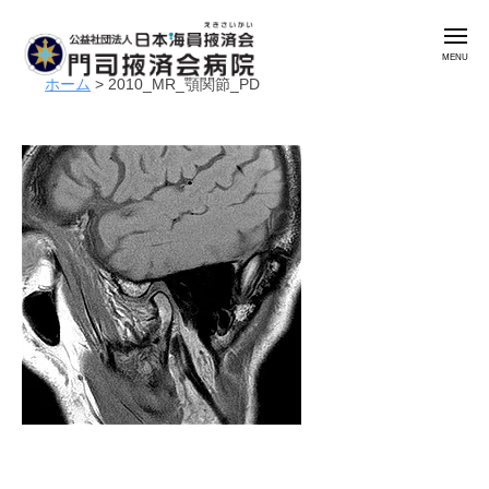
公
コ
益
メ
ン
社
ニ
ュ
テ
団
ホーム
>
2010_MR_顎関節_PD
ー
公
門
ン
法
益
司
人
ツ
掖
社
日
へ
済
本
団
ス
会
海
法
キ
病
員
人
ッ
院
掖
日
プ
済
本
会
海
門
員
司
掖
掖
済
済
会
会