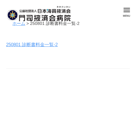
公
コ
益
メ
ン
社
ニ
ュ
テ
団
ホーム
>
250801 診断書料金一覧-2
ー
公
門
ン
法
益
司
人
ツ
掖
社
日
250801 診断書料金一覧-2
へ
済
本
団
ス
会
海
法
キ
病
員
人
ッ
院
掖
日
プ
済
本
会
海
門
員
司
掖
掖
済
済
会
会