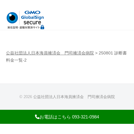
病
門
院
司
掖
済
会
病
公益社団法人日本海員掖済会 門司掖済会病院
>
250801 診断書
院
料金一覧-2
© 2026
公益社団法人日本海員掖済会 門司掖済会病院
お電話はこちら 093-321-0984