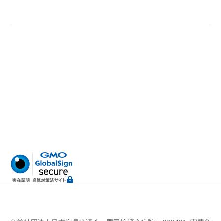
病
門
院
司
掖
済
会
病
院