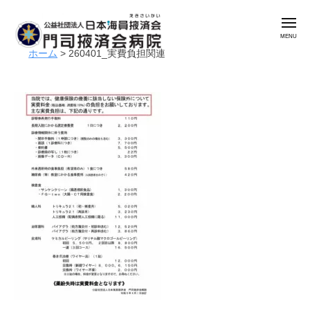
公
コ
益
メ
ン
社
ニ
ュ
テ
団
ホーム
>
260401_実費負担関連
ー
公
門
ン
法
益
司
人
ツ
掖
社
日
へ
済
本
団
ス
会
海
法
キ
病
員
人
ッ
院
掖
日
プ
済
本
会
海
門
員
司
掖
掖
済
済
会
会