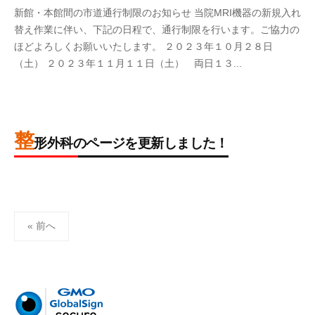
1
i
2
b
新館・本館間の市道通行制限のお知らせ 当院MRI機器の新規入れ
1
n
0
y
替え作業に伴い、下記の日程で、通行制限を行います。ご協力の
月
2
a
ほどよろしくお願いいたします。 ２０２３年１０月２８日
1
3
d
（土） ２０２３年１１月１１日（土） 両日１３...
日
年
m
1
i
0
n
月
整
1
形外科のページを更新しました！
2
2
b
日
0
y
2
a
投
3
d
« 前へ
年
m
稿
9
i
の
月
n
8
ペ
日