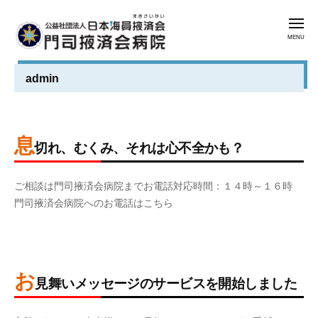
公
コ
益
メ
ン
社
ニ
ュ
テ
団
ー
公
門
ン
法
admin
益
司
人
ツ
掖
社
日
へ
済
本
団
ス
会
海
息
法
キ
切れ、むくみ、それは心不全かも？
病
員
人
ッ
院
掖
2
b
日
プ
済
ご相談は門司掖済会病院までお電話対応時間：１４時～１６時
0
y
本
会
門司掖済会病院へのお電話はこちら
2
a
海
4
d
門
員
年
m
司
掖
2
i
掖
お
済
月
n
見舞いメッセージのサービスを開始しました
済
1
会
会
2
b
日