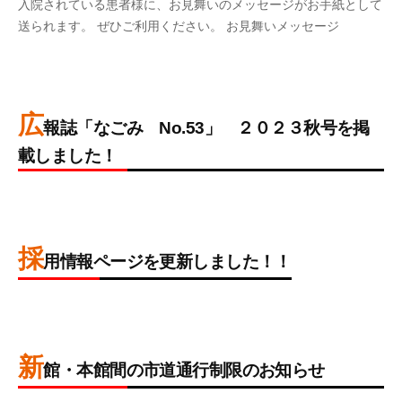
入院されている患者様に、お見舞いのメッセージがお手紙として
病
0
y
門
送られます。 ぜひご利用ください。 お見舞いメッセージ
院
2
a
司
4
d
掖
年
m
済
1
i
広
月
n
報誌「なごみ No.53」 ２０２３秋号を掲
会
2
病
載しました！
5
院
日
2
b
0
y
2
a
採
3
d
用情報ページを更新しました！！
年
m
1
i
2
b
1
n
0
y
月
2
a
新
1
3
d
館・本館間の市道通行制限のお知らせ
日
年
m