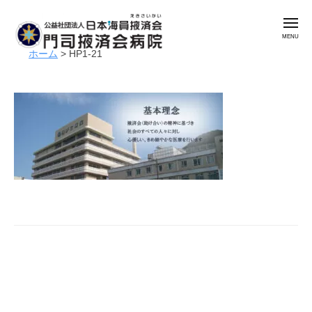
公
コ
益
メ
ン
社
ニ
ュ
テ
団
ホーム
>
HP1-21
ー
公
門
ン
法
益
司
人
ツ
掖
社
日
へ
済
本
団
ス
会
海
法
キ
病
員
人
ッ
院
掖
日
プ
済
本
会
海
門
員
司
掖
掖
済
済
会
会