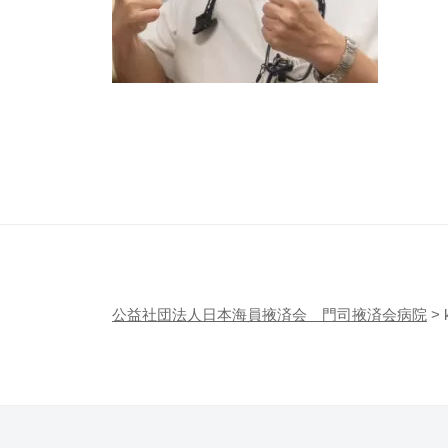
会
済
病
会
院
門
司
掖
済
会
病
院
公益社団法人日本海員掖済会 門司掖済会病院
>