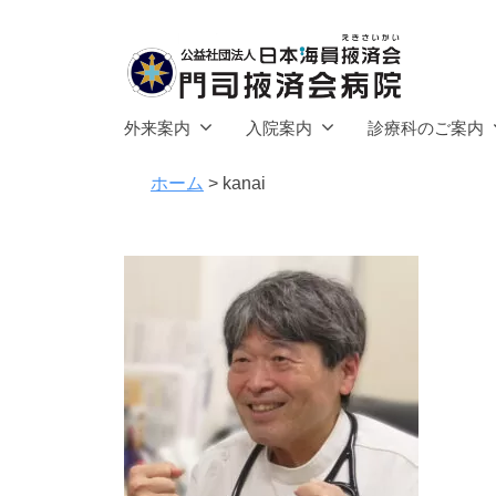
社
コ
団
ン
法
テ
人
公
ン
門
日
外来案内
入院案内
診療科のご案内
ツ
司
益
本
へ
掖
ホーム
>
kanai
海
社
済
ス
員
団
会
キ
掖
法
病
済
ッ
人
院
会
プ
日
本
門
司
海
掖
員
済
掖