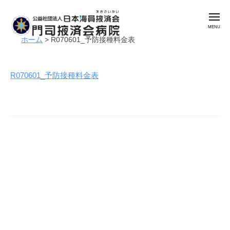
公
コ
益
メ
ン
社
ニ
ュ
テ
団
ホーム
>
R070601_予防接種料金表
ー
公
門
ン
法
益
司
人
ツ
掖
社
日
R070601_予防接種料金表
へ
済
本
団
ス
会
海
法
キ
病
員
人
ッ
院
掖
日
プ
済
本
会
海
門
員
司
掖
掖
済
済
会
会