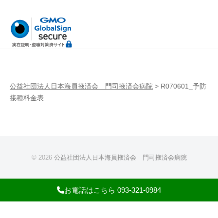
病
門
院
司
掖
済
会
病
公益社団法人日本海員掖済会 門司掖済会病院
>
R070601_予防
院
接種料金表
© 2026
公益社団法人日本海員掖済会 門司掖済会病院
お電話はこちら 093-321-0984