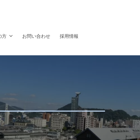
の方
お問い合わせ
採用情報