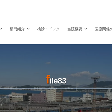
部門紹介
検診・ドック
当院概要
医療関係
f
ile83