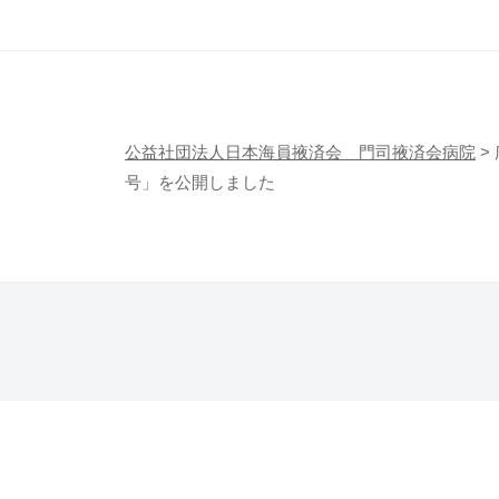
会
1
済
病
2
会
院
日
門
公益社団法人日本海員掖済会 門司掖済会病院
>
司
号」を公開しました
掖
済
会
病
院