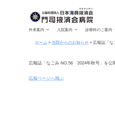
社
コ
団
ン
法
テ
人
公
ン
門
日
外来案内
入院案内
診療科のご案内
ツ
司
益
本
へ
掖
ホーム
>
当院からのお知らせ
>
広報誌「なご
海
社
済
ス
員
団
会
キ
掖
法
2
b
広報誌「なごみ NO.56 2024年秋号」を
病
済
ッ
人
0
y
院
会
プ
2
a
日
広報ページへ飛ぶ
4
d
本
門
年
m
司
海
1
i
掖
員
0
n
済
掖
月